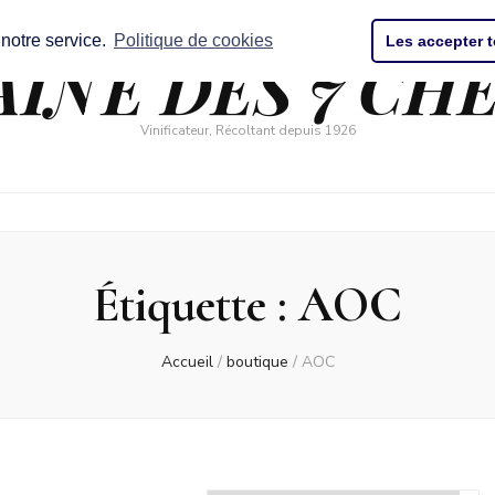
 notre service.
Politique de cookies
Les accepter 
INE DES 7 CH
Vinificateur, Récoltant depuis 1926
Étiquette :
AOC
Accueil
/
boutique
/
AOC